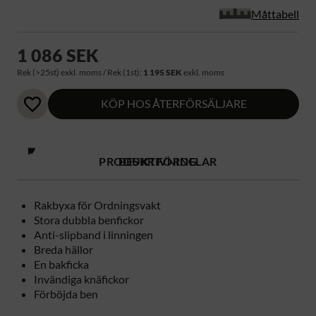
Måttabell
1 086 SEK
Rek (>25st) exkl. moms / Rek (1st):
1 195 SEK
exkl. moms
KÖP HOS ÅTERFÖRSÄLJARE
PRODUKTFÖRDELAR
BESKRIVNING
Rakbyxa för Ordningsvakt
Stora dubbla benfickor
Anti-slipband i linningen
Breda hällor
En bakficka
Invändiga knäfickor
Förböjda ben