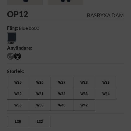
OP12
BASBYXA DAM
Färg:
Blue 8600
8600
Användare:
Storlek:
W25
W26
W27
W28
W29
W30
W31
W32
W33
W34
W36
W38
W40
W42
L30
L32