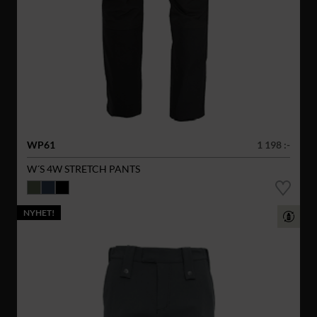
WP61
1 198 :-
W´S 4W STRETCH PANTS
NYHET!