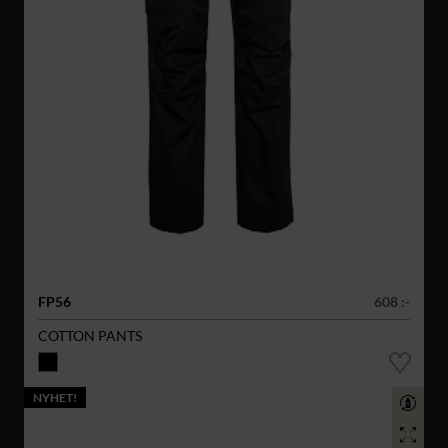
FP56
608 :-
COTTON PANTS
NYHET!