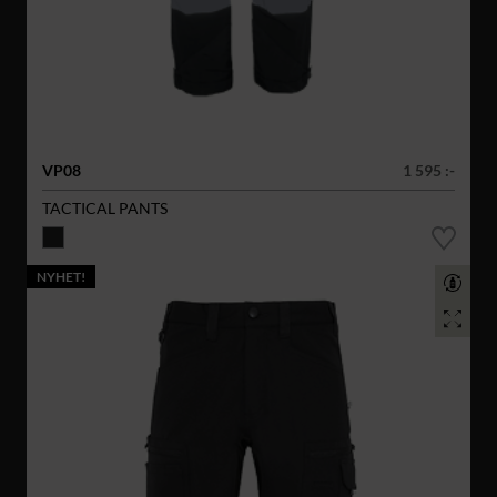
VP08
1 595 :-
TACTICAL PANTS
NYHET!