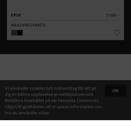
FP58
2 088 :-
MULTIPRO PANTS
Vi använder cookies och mätverktyg för att ge
OK
dig en bättre upplevelse av webbplatsen och
förbättra innehållet på vår hemsida. Genom att
välja OK godkänner att vi sparar information om
hur du använder sidan.