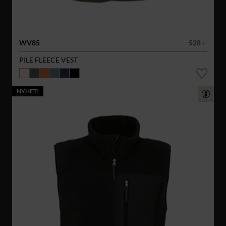
WV85
528 :-
PILE FLEECE VEST
NYHET!