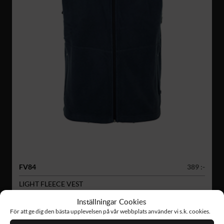
FV84
389 :-
LIGHT FLEECE VEST
Inställningar Cookies
För att ge dig den bästa upplevelsen på vår webbplats använder vi s.k. cookies.
NYHET!