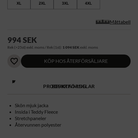
XL
2XL
3XL
4XL
Måttabell
994 SEK
Rek (>25st) exkl. moms / Rek (1st):
1 094 SEK
exkl. moms
KÖP HOS ÅTERFÖRSÄLJARE
PRODUKTFÖRDELAR
BESKRIVNING
Skön mjuk jacka
Insida i Teddy Fleece
Stretchpaneler
Återvunnen polyester