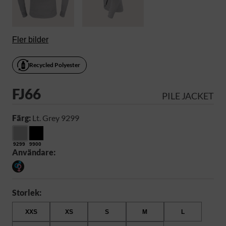
Fler bilder
Recycled Polyester
FJ66
PILE JACKET
Färg:
Lt. Grey 9299
9299
9900
Användare:
Storlek:
XXS
XS
S
M
L