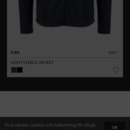
FJ84
444 :-
LIGHT FLEECE JACKET
Vi använder cookies och mätverktyg för att ge
OK