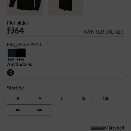
Fler bilder
FJ64
WINTER JACKET
Färg:
Black 9900
8900
9900
Användare:
Storlek:
S
M
L
XL
2XL
3XL
4XL
Måttabell