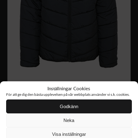
Inställningar Cookies
FJ69
1 398 :-
För att ge dig den bästa upplevelsen på vår webbplats använder vi s.k. cookies.
INSULATED JACKET
Godkänn
Neka
NYHET!
Visa inställningar