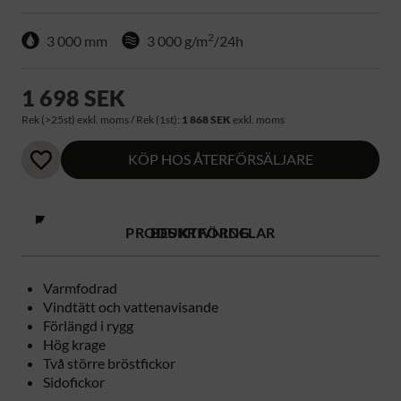
2
3 000 mm
3 000 g/m
/24h
1 698 SEK
Rek (>25st) exkl. moms / Rek (1st):
1 868 SEK
exkl. moms
KÖP HOS ÅTERFÖRSÄLJARE
PRODUKTFÖRDELAR
BESKRIVNING
Varmfodrad
Vindtätt och vattenavisande
Förlängd i rygg
Hög krage
Två större bröstfickor
Sidofickor