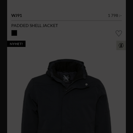
WJ91
1 798 :-
PADDED SHELL JACKET
NYHET!