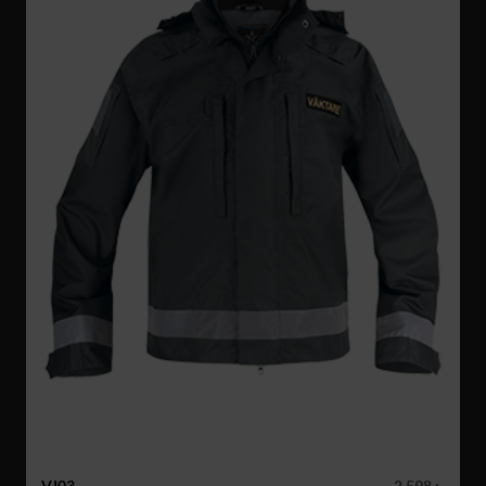
VJ03
2 598 :-