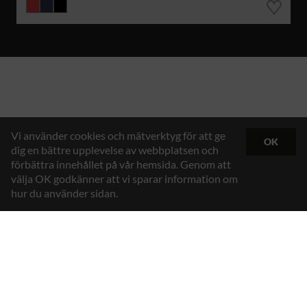
Vi använder cookies och mätverktyg för att ge
OK
dig en bättre upplevelse av webbplatsen och
förbättra innehållet på vår hemsida. Genom att
välja OK godkänner att vi sparar information om
hur du använder sidan.
Hybrid Workwear™
Texstar AB
Gösvägen 7, 761 48 Norrtälje, Sweden