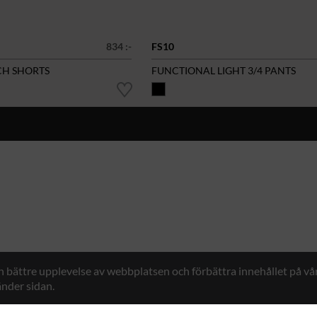
834 :-
FS10
CH SHORTS
FUNCTIONAL LIGHT 3/4 PANTS
en bättre upplevelse av webbplatsen och förbättra innehållet på v
nder sidan.