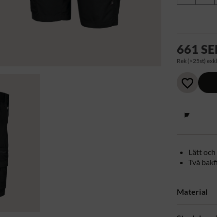
661 SE
Rek (>25st) exkl
Lätt och 
Två bakf
Material