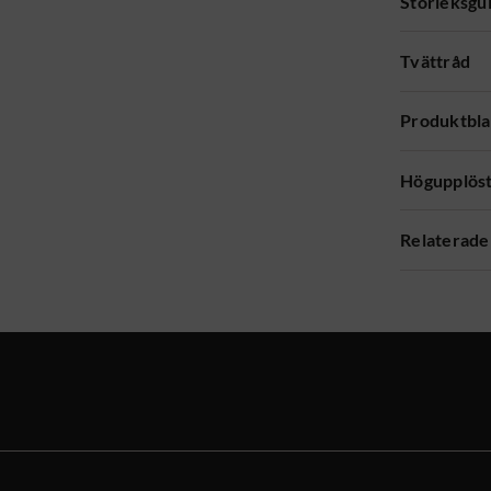
Storleksgu
Tvättråd
Produktbl
Högupplöst
Relaterade