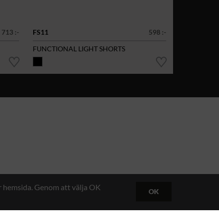
713 :-
FS11
598 :-
FUNCTIONAL LIGHT SHORTS
år hemsida. Genom att välja OK
OK