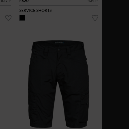
827 :-
FS20
434 :-
SERVICE SHORTS