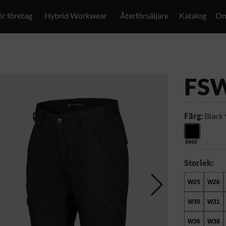
ör företag
Hybrid Workwear
Återförsäljare
Katalog
Om
FS
Färg:
Black
9900
Storlek:
W25
W26
W30
W31
W36
W38