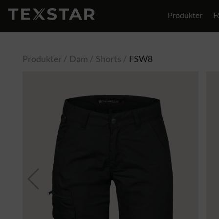
Produkter
F
Produkter
Dam
Shorts
FSW8