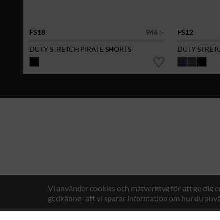
FS18
946 :-
FS12
DUTY STRETCH PIRATE SHORTS
DUTY STRET
Vi använder cookies och mätverktyg för att ge dig 
godkänner att vi sparar information om hur du anvä