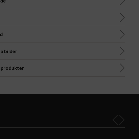
ide
ad
a bilder
 produkter