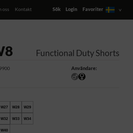
 oss
Kontakt
Sök
Login
Favoriter
W8
Functional Duty Shorts
 9900
Användare:
W27
W28
W29
W32
W33
W34
W40