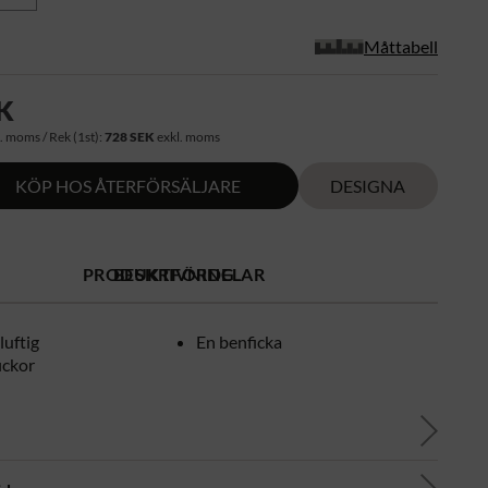
Måttabell
K
. moms / Rek (1st):
728 SEK
exkl. moms
KÖP HOS ÅTERFÖRSÄLJARE
DESIGNA
PRODUKTFÖRDELAR
BESKRIVNING
luftig
En benficka
ickor