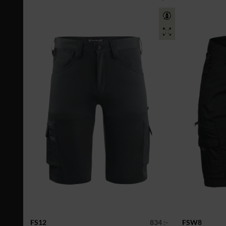
FS12
834 :-
FSW8