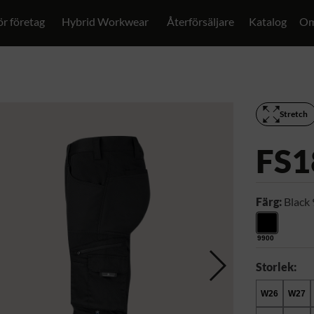
ör företag
Hybrid Workwear
Återförsäljare
Katalog
Om
Stretch
FS1
Färg:
Black
9900
Storlek:
W26
W27