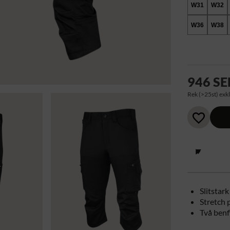
W31
W32
W36
W38
946 SE
Rek (>25st) exkl
Slitstar
Stretch 
Två benf