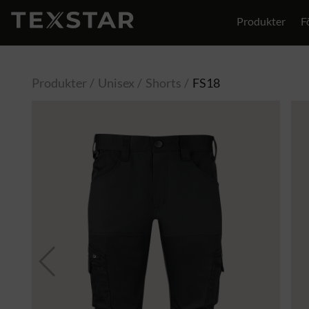
Produkter
F
Produkter
Unisex
Shorts
FS18