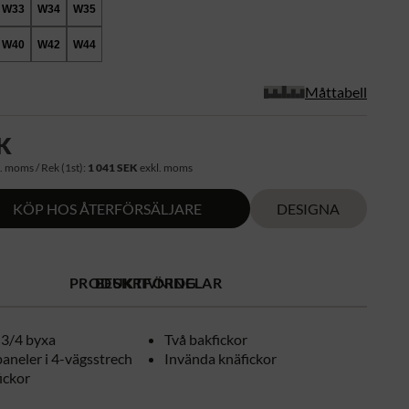
W33
W34
W35
W40
W42
W44
Måttabell
K
. moms / Rek (1st):
1 041 SEK
exkl. moms
KÖP HOS ÅTERFÖRSÄLJARE
DESIGNA
PRODUKTFÖRDELAR
BESKRIVNING
k 3/4 byxa
Två bakfickor
paneler i 4-vägsstrech
Invända knäfickor
ickor