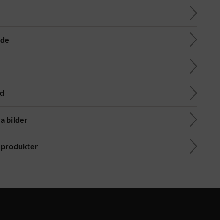
ide
ad
a bilder
 produkter