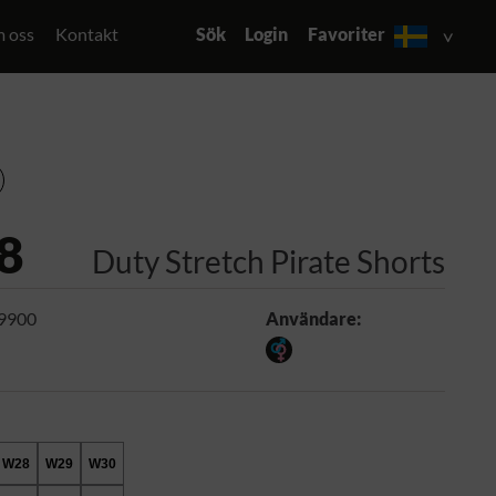
 oss
Kontakt
Sök
Login
Favoriter
8
Duty Stretch Pirate Shorts
 9900
Användare:
W28
W29
W30