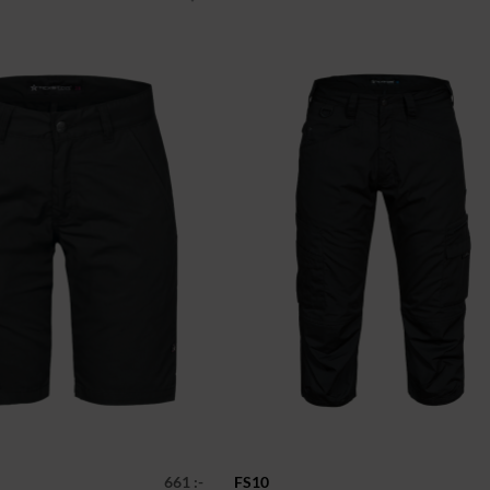
661 :-
FS10