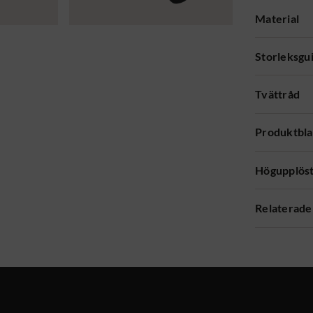
Material
Storleksgu
Tvättråd
Produktbl
Högupplöst
Relaterade