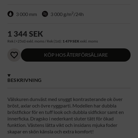
2
3 000 mm
3 000 g/m
/24h
1 344 SEK
Rek (>25st) exkl. moms / Rek (1st):
1 479 SEK
exkl. moms
KÖP HOS ÅTERFÖRSÄLJARE
BESKRIVNING
Välskuren dunväst med snyggt kontrasterande ok över
bröst, axlar och övre ryggparti. Modellen har dubbla
bröstfickor för en tuff look och dubbla sidfickor samt en
innerficka. Dragsko i nederkant sluter tätt för ökad
funktion. Västens lätta vikt och insidans mjuka foder
skapar en skön känsla och extra komfort!