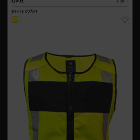
OV01
638 :-
REFLEXVÄST