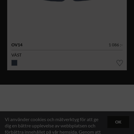
OV14
1 086 :-
VÄST
Vi använder cookies och mätverktyg för att ge
OK
dig en bättre upplevelse av webbplatsen och
förbättra innehållet på vår hemsida. Genom att