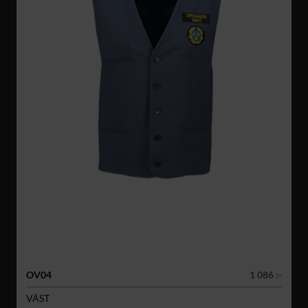
OV04
1 086 :-
VÄST