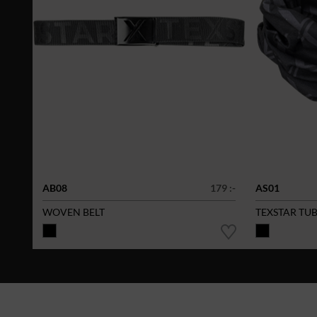
AB08
179 :-
AS01
WOVEN BELT
TEXSTAR TU