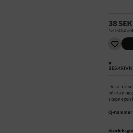
38 SEK
Rek (>25st) exkl
BESKRIVN
Det är de sm
på era plagg
skapa egen i
Q-nummer
Storleksgu