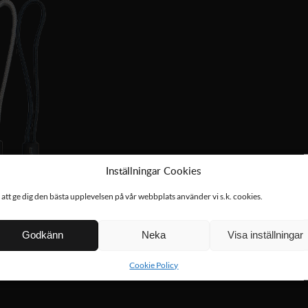
Inställningar Cookies
 att ge dig den bästa upplevelsen på vår webbplats använder vi s.k. cookies.
Godkänn
Neka
Visa inställningar
Cookie Policy