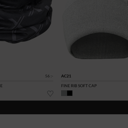
56 :-
AC21
BE
FINE RIB SOFT CAP