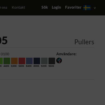
 oss
Kontakt
Sök
Login
Favoriter
05
Pullers
 0100
Användare:
00
4400
5300
5600
8400
8900
9200
9600