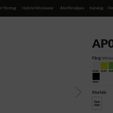
ör företag
Hybrid Workwear
Återförsäljare
Katalog
Om
AP
Färg:
White
0100
2100
40
9900
Storlek:
One
size