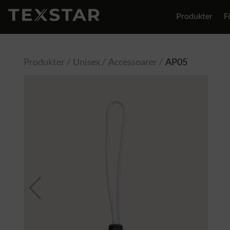
Produkter
F
Produkter
Unisex
Accessoarer
AP05