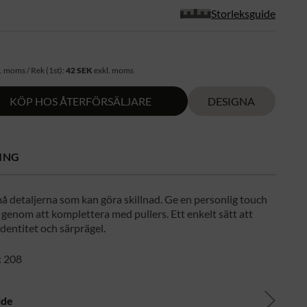
Storleksguide
. moms / Rek (1st):
42 SEK
exkl. moms
KÖP HOS ÅTERFÖRSÄLJARE
DESIGNA
ING
å detaljerna som kan göra skillnad. Ge en personlig touch
 genom att komplettera med pullers. Ett enkelt sätt att
dentitet och särprägel.
: 208
ide