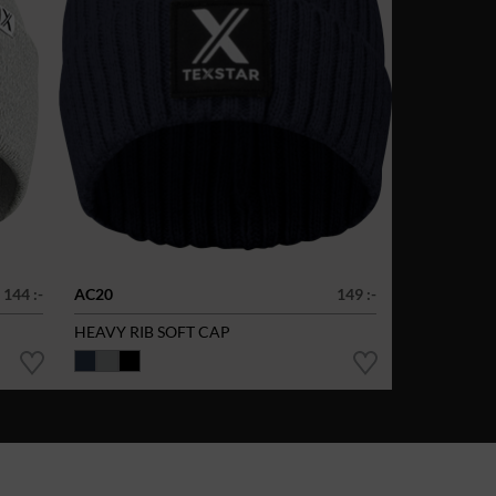
144 :-
AC20
149 :-
HEAVY RIB SOFT CAP