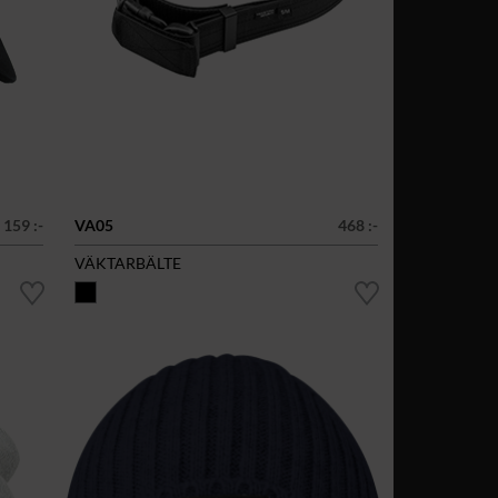
159 :-
VA05
468 :-
VÄKTARBÄLTE