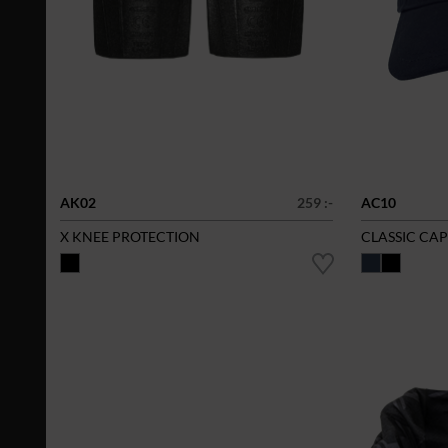
AK02
259 :-
AC10
X KNEE PROTECTION
CLASSIC CAP