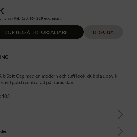
K
. moms / Rek (1st):
164 SEK
exkl. moms
KÖP HOS ÅTERFÖRSÄLJARE
DESIGNA
ING
ib Soft Cap med en modern och tuff look, dubbla uppvik
 vävd patch centrerad på framsidan.
:
403
ide