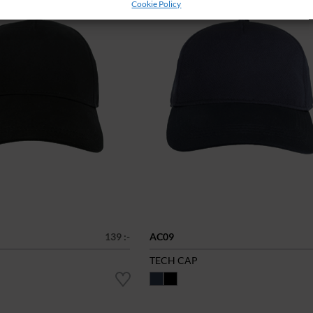
Cookie Policy
139 :-
AC09
TECH CAP