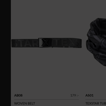
AB08
179 :-
AS01
WOVEN BELT
TEXSTAR TU