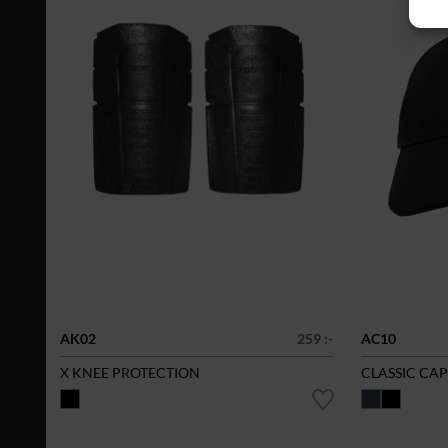
AK02
259 :-
AC10
X KNEE PROTECTION
CLASSIC CAP