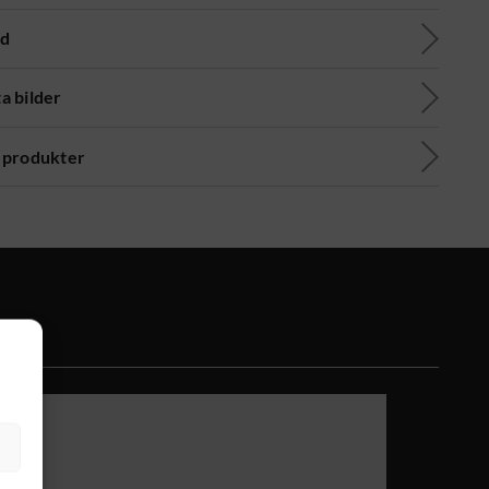
ad
a bilder
 produkter