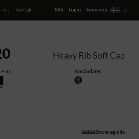
 oss
Kontakt
Sök
Login
Favoriter
20
Heavy Rib Soft Cap
8900
Användare:
00
Storleksguide