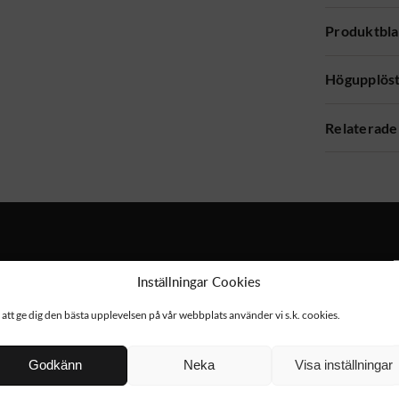
Produktbl
Högupplöst
Relaterade
Inställningar Cookies
 att ge dig den bästa upplevelsen på vår webbplats använder vi s.k. cookies.
NYHET!
Godkänn
Neka
Visa inställningar