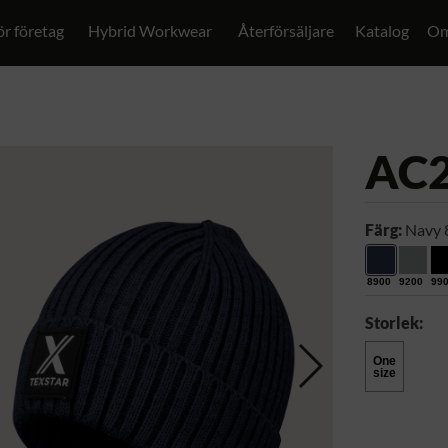
ör företag
Hybrid Workwear
Återförsäljare
Katalog
Om
AC
Färg:
Navy 
8900
9200
99
Storlek:
One
size