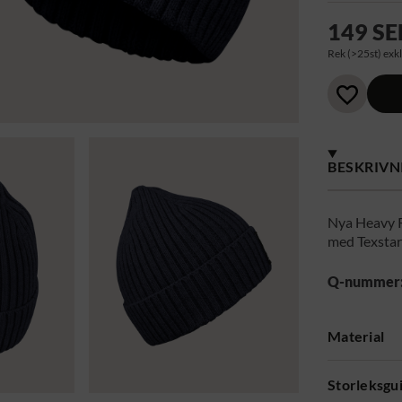
149 SE
Rek (>25st) exkl
BESKRIVN
Nya Heavy R
med Texstar
Q-nummer
Material
Storleksgu