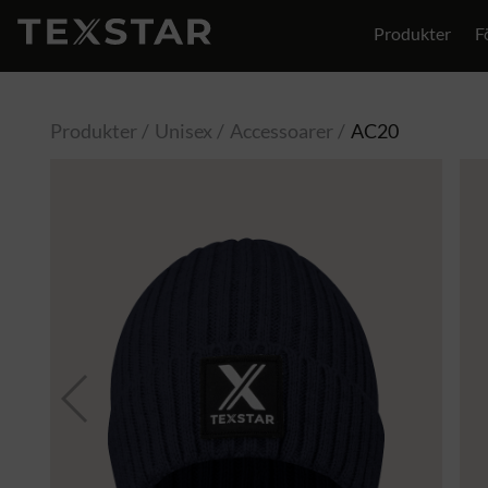
Produkter
F
Produkter
Unisex
Accessoarer
AC20