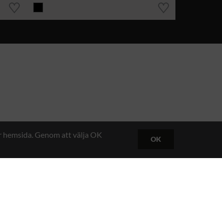
år hemsida. Genom att välja OK
OK