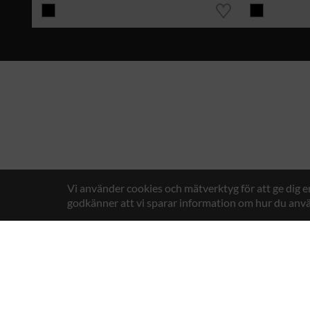
Vi använder cookies och mätverktyg för att ge dig 
godkänner att vi sparar information om hur du anvä