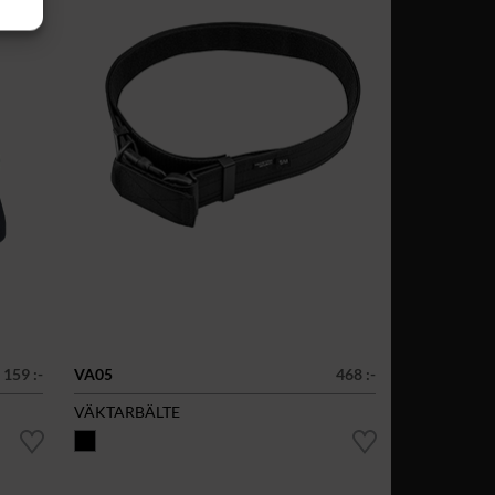
159 :-
VA05
468 :-
VÄKTARBÄLTE