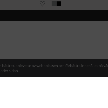
en bättre upplevelse av webbplatsen och förbättra innehållet på v
nder sidan.
Hybrid Workwear™