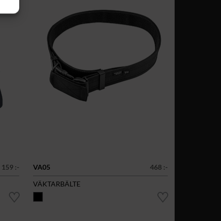
159 :-
VA05
468 :-
VÄKTARBÄLTE