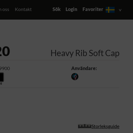
 oss
Kontakt
Sök
Login
Favoriter
20
Heavy Rib Soft Cap
 9900
Användare:
00
Storleksguide