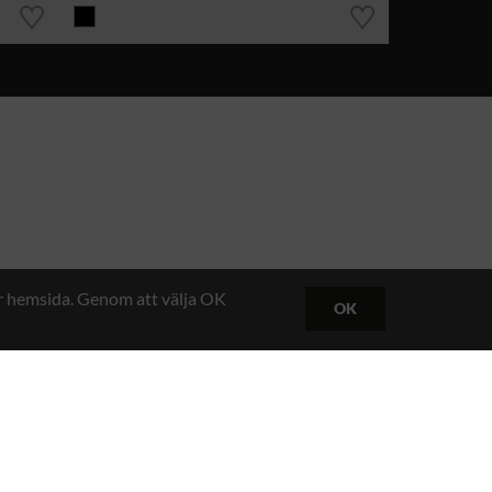
år hemsida. Genom att välja OK
OK