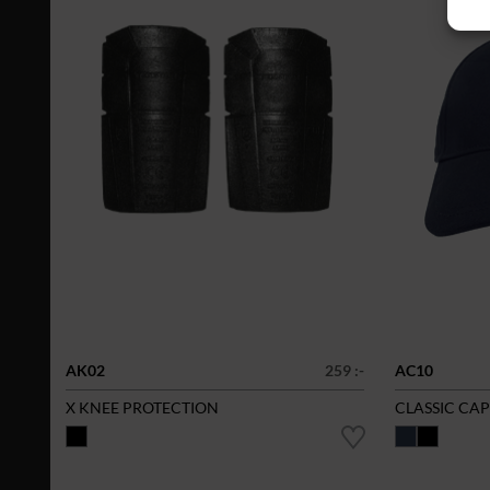
AK02
259 :-
AC10
X KNEE PROTECTION
CLASSIC CAP