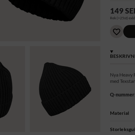
149 SE
Rek (>25st) exkl
BESKRIVN
Nya Heavy R
med Texstar
Q-nummer
Material
Storleksgu