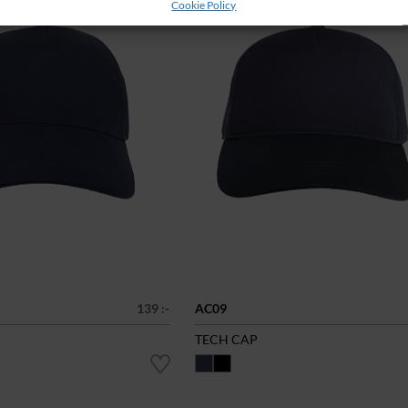
Cookie Policy
139 :-
AC09
TECH CAP