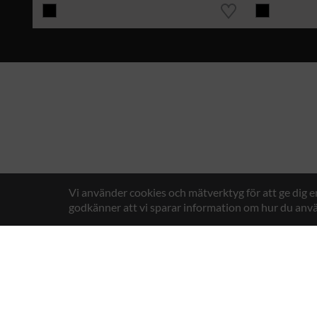
Vi använder cookies och mätverktyg för att ge dig 
godkänner att vi sparar information om hur du anvä