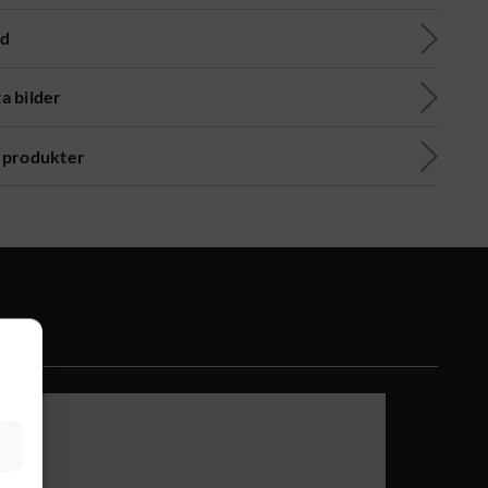
ad
a bilder
 produkter