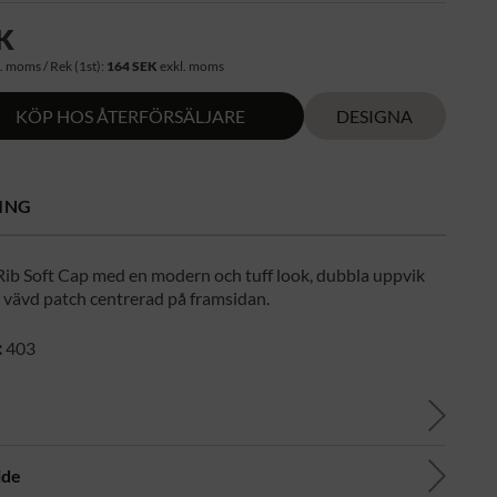
K
. moms / Rek (1st):
164 SEK
exkl. moms
KÖP HOS ÅTERFÖRSÄLJARE
DESIGNA
ING
ib Soft Cap med en modern och tuff look, dubbla uppvik
 vävd patch centrerad på framsidan.
:
403
ide