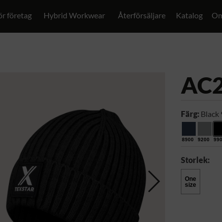
ör företag
Hybrid Workwear
Återförsäljare
Katalog
Om
AC
Färg:
Black
8900
9200
99
Storlek:
One
size