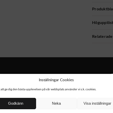
Produktbl
Högupplöst
Relaterade
Inställningar Cookies
 att ge dig den bästa upplevelsen på vår webbplats använder vi s.k. cookies.
NYHET!
Godkänn
Neka
Visa inställningar