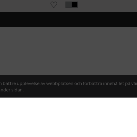
en bättre upplevelse av webbplatsen och förbättra innehållet på v
nder sidan.
Hybrid Workwear™