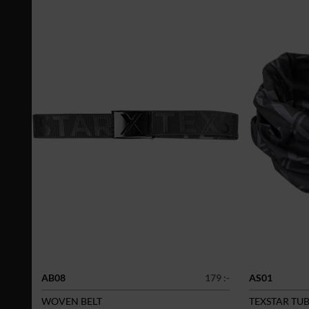
AB08
179 :-
AS01
WOVEN BELT
TEXSTAR TU