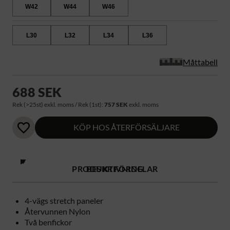
W42
W44
W46
L30
L32
L34
L36
Måttabell
688 SEK
Rek (>25st) exkl. moms / Rek (1st):
757 SEK
exkl. moms
KÖP HOS ÅTERFÖRSÄLJARE
PRODUKTFÖRDELAR
BESKRIVNING
4-vägs stretch paneler
Återvunnen Nylon
Två benfickor