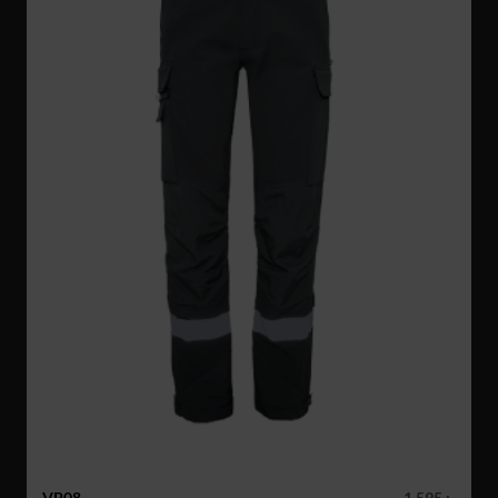
VP08
1 595 :-