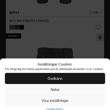
WP61
1 198 :-
W´S 4W STRETCH PANTS
NYHET!
Inställningar Cookies
För att ge dig den bästa upplevelsen på vår webbplats använder vi s.k. cookies.
Godkänn
Neka
Visa inställningar
Cookie Policy