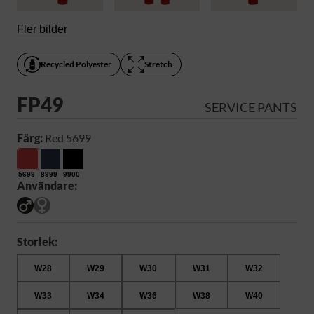
Fler bilder
Recycled Polyester
Stretch
FP49
SERVICE PANTS
Färg:
Red 5699
5699
8999
9900
Användare:
Storlek:
W28
W29
W30
W31
W32
W33
W34
W36
W38
W40