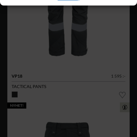
VP18
1 595 :-
TACTICAL PANTS
NYHET!