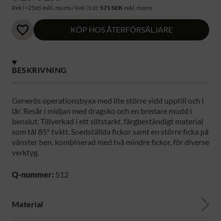
Rek (>25st) exkl. moms / Rek (1st):
571 SEK
exkl. moms
KÖP HOS ÅTERFÖRSÄLJARE
BESKRIVNING
Generös operationsbyxa med lite större vidd upptill och i
lår. Resår i midjan med dragsko och en bredare mudd i
benslut. Tillverkad i ett slitstarkt, färgbeständigt material
som tål 85° tvätt. Snedställda fickor samt en större ficka på
vänster ben, kombinerad med två mindre fickor, för diverse
verktyg.
Q-nummer:
512
Material