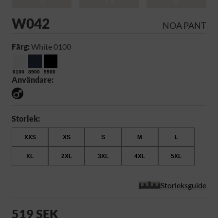
W042
NOA PANT
Färg:
White 0100
0100
8900
9900
Användare:
Storlek:
XXS
XS
S
M
L
XL
2XL
3XL
4XL
5XL
Storleksguide
519 SEK