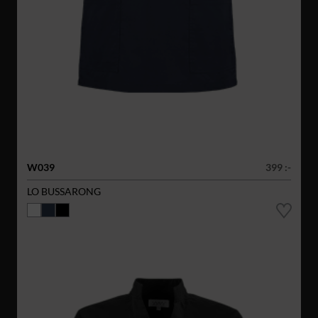
W039
399 :-
LO BUSSARONG