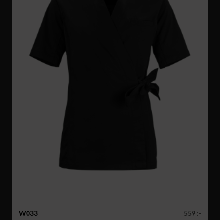
W033
559 :-