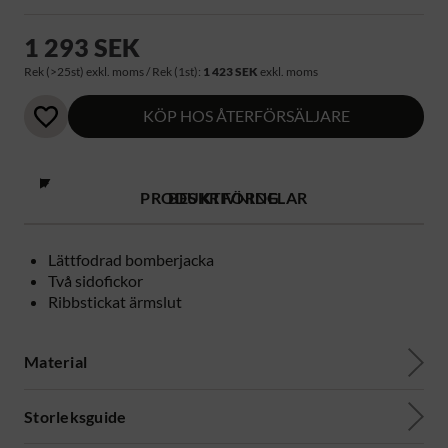
1 293 SEK
Rek (>25st) exkl. moms / Rek (1st):
1 423 SEK
exkl. moms
KÖP HOS ÅTERFÖRSÄLJARE
PRODUKTFÖRDELAR
BESKRIVNING
Lättfodrad bomberjacka
Två sidofickor
Ribbstickat ärmslut
Material
Storleksguide