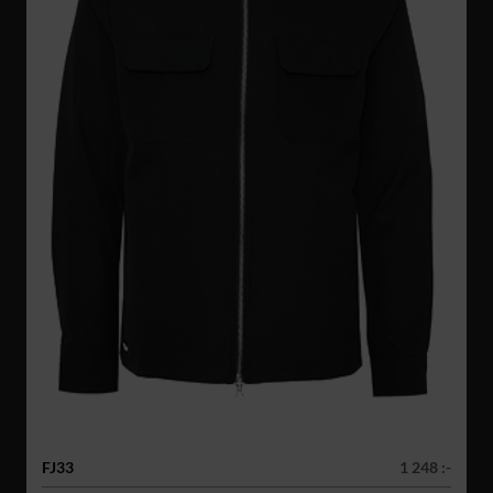
FJ33
1 248 :-