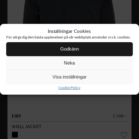
Inställningar Cookies
För att ge dig den bästa upplevelsen på vår webbplats använder vi s.k. cookies.
Godkänn
Neka
Visa inställningar
Cookie Policy
FJ89
1 398 :-
SHELL JACKET