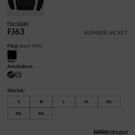
Fler bilder
FJ63
BOMBER JACKET
Färg:
Black 9900
9900
Användare:
Storlek:
S
M
L
XL
2XL
3XL
4XL
Måttabell