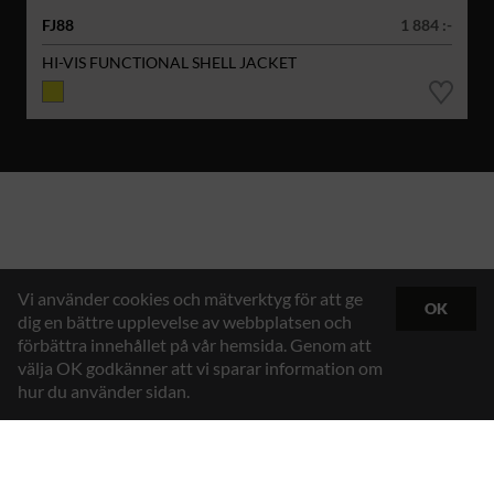
FJ88
1 884 :-
HI-VIS FUNCTIONAL SHELL JACKET
Vi använder cookies och mätverktyg för att ge
OK
dig en bättre upplevelse av webbplatsen och
förbättra innehållet på vår hemsida. Genom att
välja OK godkänner att vi sparar information om
hur du använder sidan.
Hybrid Workwear™