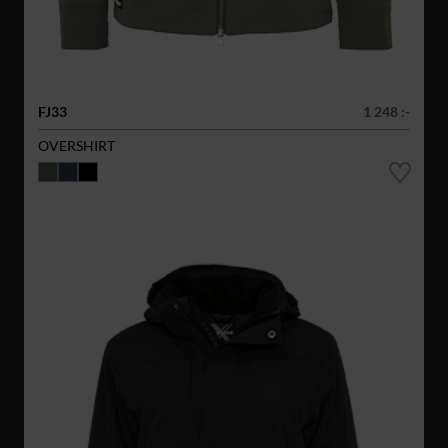
FJ33
1 248 :-
OVERSHIRT