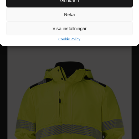
Godkänn
Neka
FJ89
1 398 :-
Visa inställningar
SHELL JACKET
Cookie Policy