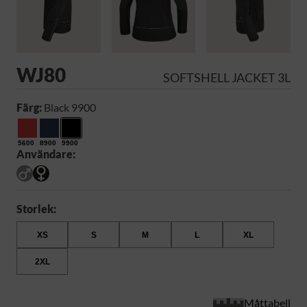
WJ80
SOFTSHELL JACKET 3L
Färg:
Black 9900
5600
8900
9900
Användare:
Storlek:
XS
S
M
L
XL
2XL
Måttabell