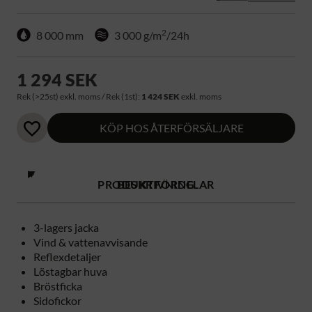
2
8 000 mm
3 000 g/m
/24h
1 294 SEK
Rek (>25st) exkl. moms / Rek (1st):
1 424 SEK
exkl. moms
KÖP HOS ÅTERFÖRSÄLJARE
PRODUKTFÖRDELAR
BESKRIVNING
3-lagers jacka
Vind & vattenavvisande
Reflexdetaljer
Löstagbar huva
Bröstficka
Sidofickor