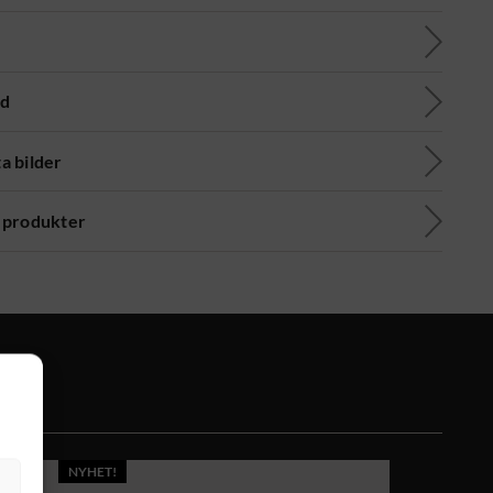
ad
a bilder
 produkter
NYHET!