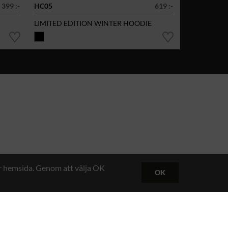
399 :-
HC05
619 :-
LIMITED EDITION WINTER HOODIE
år hemsida. Genom att välja OK
OK