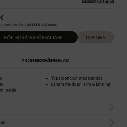
Måttabell
K
. moms / Rek (1st):
681 SEK
exkl. moms
KÖP HOS ÅTERFÖRSÄLJARE
DESIGNA
PRODUKTFÖRDELAR
BESKRIVNING
va
Två sidofickor med blixtlås
ge
Längre muddar i ärm & Linning
n insida
ide