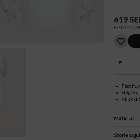
619 SE
Rek (>25st) exkl
Fast hu
Hög kra
Mjuk skö
Material
Storleksgu