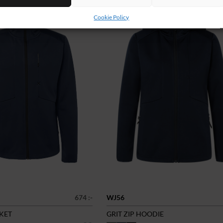
Cookie Policy
674 :-
WJ56
CKET
GRIT ZIP HOODIE