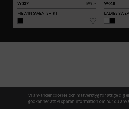
W037
599 :-
W018
MELVIN SWEATSHIRT
LADIES SWE
Vi använder cookies och mätverktyg för att ge dig 
godkänner att vi sparar information om hur du anvä