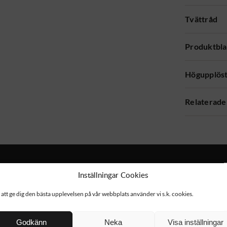
Tvättråd
Produktbl
Högupplöst
Relaterade
Inställningar Cookies
 att ge dig den bästa upplevelsen på vår webbplats använder vi s.k. cookies.
NYHET!
Godkänn
Neka
Visa inställningar