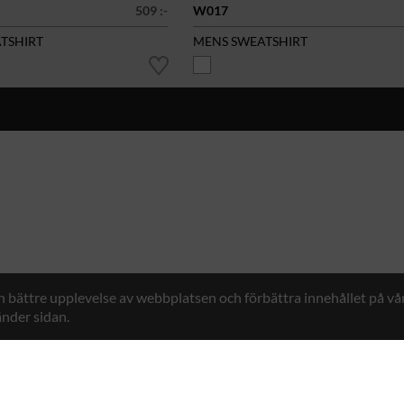
509 :-
W017
ATSHIRT
MENS SWEATSHIRT
en bättre upplevelse av webbplatsen och förbättra innehållet på v
nder sidan.
Hybrid Workwear™