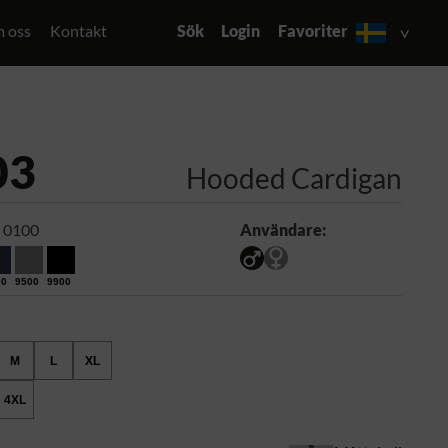
 oss
Kontakt
Sök
Login
Favoriter
03
Hooded Cardigan
 0100
Användare:
00
9500
9900
M
L
XL
4XL