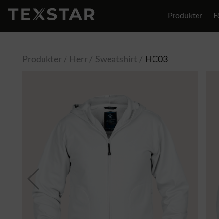
Produkter
F
Produkter
Herr
Sweatshirt
HC03