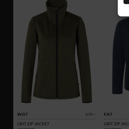
WJ57
674 :-
FJ57
GRIT ZIP JACKET
GRIT ZIP JA