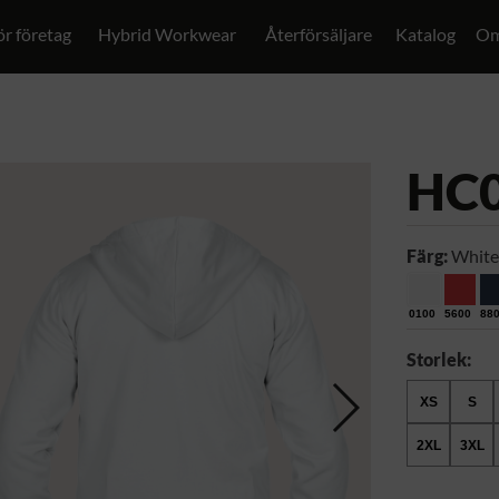
ör företag
Hybrid Workwear
Återförsäljare
Katalog
Om
HC
Färg:
White
0100
5600
88
Storlek:
XS
S
2XL
3XL