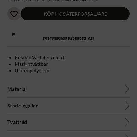
KÖP HOS ÅTERFÖRSÄLJARE
PRODUKTFÖRDELAR
BESKRIVNING
Kostym Väst 4-stretch h
Maskintvättbar
Ull/rec.polyester
Material
Storleksguide
Tvättråd