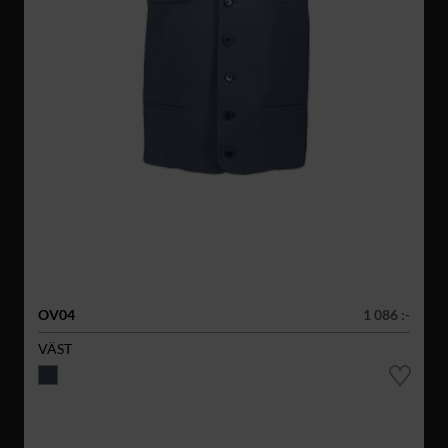
OV04
1 086 :-
VÄST