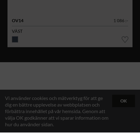
OV14
1 086 :-
VÄST
Vi använder cookies och mätverktyg för att ge
OK
dig en bättre upplevelse av webbplatsen och
förbättra innehållet på vår hemsida. Genom att
välja OK godkänner att vi sparar information om
hur du använder sidan.