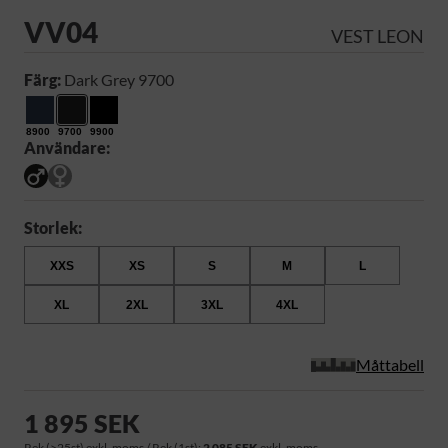
VV04
VEST LEON
Färg:
Dark Grey 9700
8900
9700
9900
Användare:
Storlek:
XXS
XS
S
M
L
XL
2XL
3XL
4XL
Måttabell
1 895 SEK
Rek (>25st) exkl. moms / Rek (1st):
2 085 SEK
exkl. moms