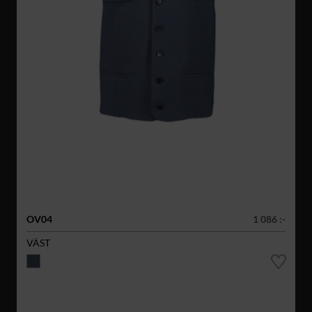
OV04
1 086 :-
VÄST