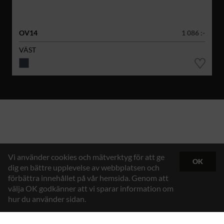
OV14
1 086 :-
VÄST
Vi använder cookies och mätverktyg för att ge
OK
dig en bättre upplevelse av webbplatsen och
förbättra innehållet på vår hemsida. Genom att
välja OK godkänner att vi sparar information om
hur du använder sidan.