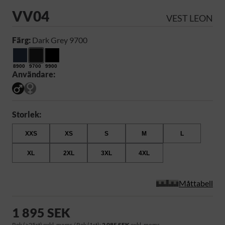
VV04
VEST LEON
Färg:
Dark Grey 9700
8900
9700
9900
Användare:
Storlek:
XXS
XS
S
M
L
XL
2XL
3XL
4XL
Måttabell
1 895 SEK
Rek (>25st) exkl. moms / Rek (1st):
2 085 SEK
exkl. moms