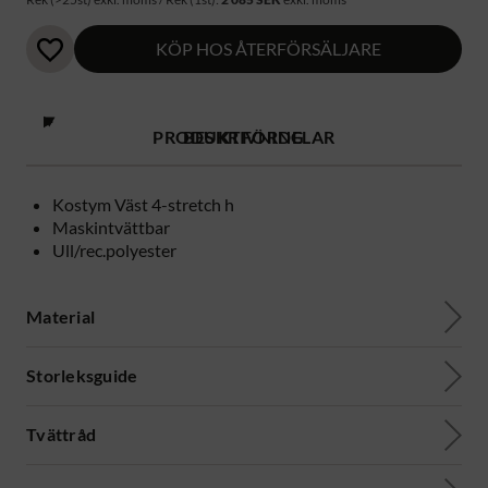
KÖP HOS ÅTERFÖRSÄLJARE
PRODUKTFÖRDELAR
BESKRIVNING
Kostym Väst 4-stretch h
Maskintvättbar
Ull/rec.polyester
Material
Storleksguide
Tvättråd