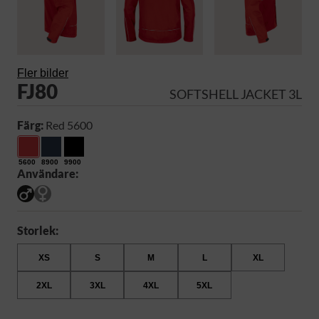
Fler bilder
FJ80
SOFTSHELL JACKET 3L
Färg:
Red 5600
5600
8900
9900
Användare:
Storlek:
XS
S
M
L
XL
2XL
3XL
4XL
5XL