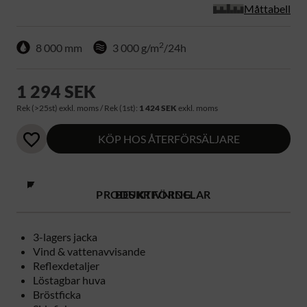
Måttabell
2
8 000 mm
3 000 g/m
/24h
1 294 SEK
Rek (>25st) exkl. moms / Rek (1st):
1 424 SEK
exkl. moms
KÖP HOS ÅTERFÖRSÄLJARE
PRODUKTFÖRDELAR
BESKRIVNING
3-lagers jacka
Vind & vattenavvisande
Reflexdetaljer
Löstagbar huva
Bröstficka