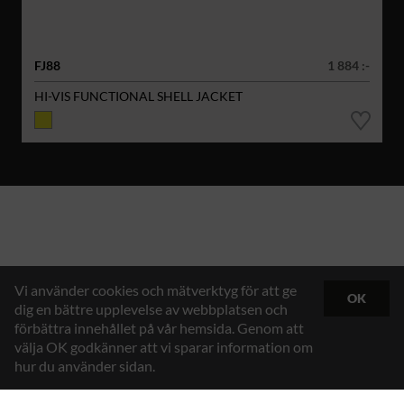
FJ88
1 884 :-
HI-VIS FUNCTIONAL SHELL JACKET
Vi använder cookies och mätverktyg för att ge
OK
dig en bättre upplevelse av webbplatsen och
förbättra innehållet på vår hemsida. Genom att
välja OK godkänner att vi sparar information om
hur du använder sidan.