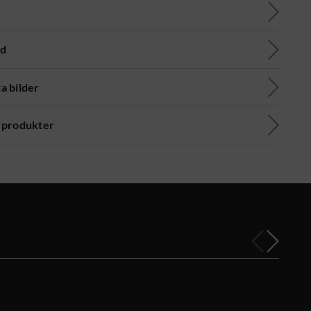
ad
a bilder
 produkter