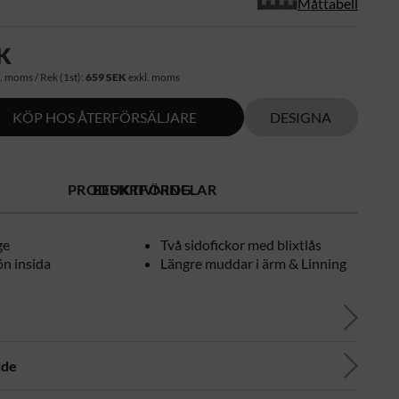
Måttabell
K
. moms / Rek (1st):
659 SEK
exkl. moms
KÖP HOS ÅTERFÖRSÄLJARE
DESIGNA
PRODUKTFÖRDELAR
BESKRIVNING
ge
Två sidofickor med blixtlås
n insida
Längre muddar i ärm & Linning
ide