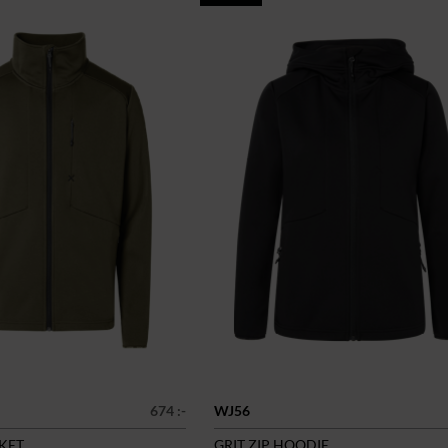
674 :-
WJ56
CKET
GRIT ZIP HOODIE