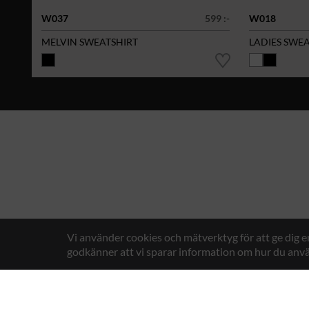
W037
599 :-
W018
MELVIN SWEATSHIRT
LADIES SWE
Vi använder cookies och mätverktyg för att ge dig 
godkänner att vi sparar information om hur du anvä