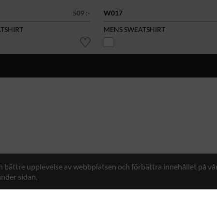
509 :-
W017
ATSHIRT
MENS SWEATSHIRT
en bättre upplevelse av webbplatsen och förbättra innehållet på v
nder sidan.