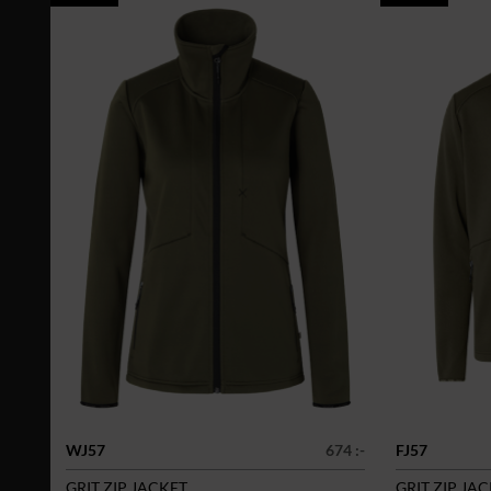
WJ57
674 :-
FJ57
GRIT ZIP JACKET
GRIT ZIP JA