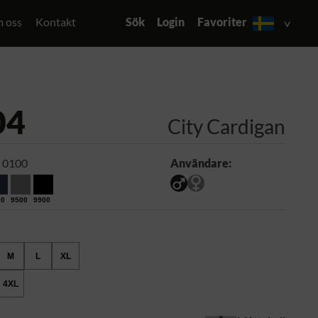
 oss
Kontakt
Sök
Login
Favoriter
04
City Cardigan
 0100
Användare:
00
9500
9900
M
L
XL
4XL