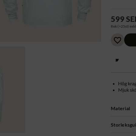
599 SE
Rek (>25st) exkl
Hög kra
Mjuk skö
Material
Storleksgu