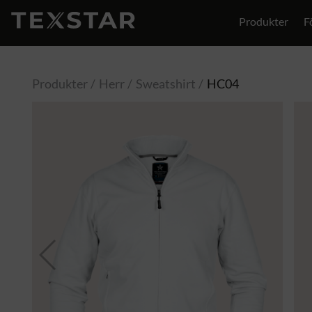
Produkter
F
Produkter
Herr
Sweatshirt
HC04