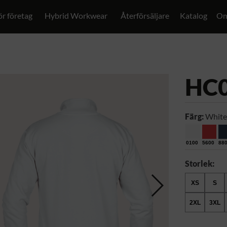
ör företag
Hybrid Workwear
Återförsäljare
Katalog
Om
HC
Färg:
White
0100
5600
88
Storlek:
XS
S
2XL
3XL