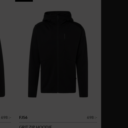
698 :-
FJ56
698 :-
GRIT ZIP HOODIE