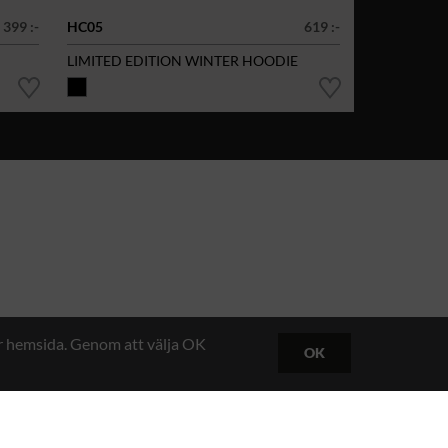
399 :-
HC05
619 :-
LIMITED EDITION WINTER HOODIE
år hemsida. Genom att välja OK
OK