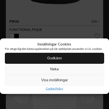
PW26
368 :-
FUNCTIONAL PIQUE
Inställningar Cookies
För att ge dig den bästa upplevelsen på vår webbplats använder vi s.k. cookies.
Godkänn
Neka
Visa inställningar
Cookie Policy