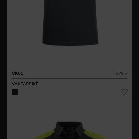
VK01
578 :-
VÄKTARPIKÉ